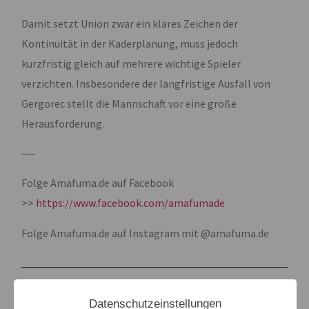
Damit setzt Union zwar ein klares Zeichen der
Kontinuität in der Kaderplanung, muss jedoch
kurzfristig gleich auf mehrere wichtige Spieler
verzichten. Insbesondere der langfristige Ausfall von
Gergorec stellt die Mannschaft vor eine große
Herausforderung.
—–
Folge Amafuma.de auf Facebook
>>
https://www.facebook.com/amafumade
Folge Amafuma.de auf Instagram mit @amafuma.de
LETZTER BEITRAG
NÄCHSTER BEITRAG
Datenschutzeinstellungen