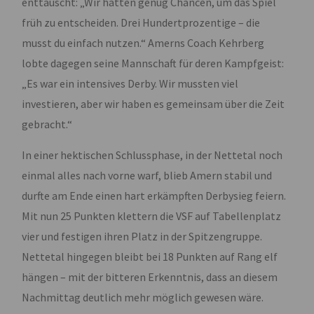
enttäuscht: „Wir hatten genug Chancen, um das Spiel
früh zu entscheiden. Drei Hundertprozentige – die
musst du einfach nutzen.“ Amerns Coach Kehrberg
lobte dagegen seine Mannschaft für deren Kampfgeist:
„Es war ein intensives Derby. Wir mussten viel
investieren, aber wir haben es gemeinsam über die Zeit
gebracht.“
In einer hektischen Schlussphase, in der Nettetal noch
einmal alles nach vorne warf, blieb Amern stabil und
durfte am Ende einen hart erkämpften Derbysieg feiern.
Mit nun 25 Punkten klettern die VSF auf Tabellenplatz
vier und festigen ihren Platz in der Spitzengruppe.
Nettetal hingegen bleibt bei 18 Punkten auf Rang elf
hängen – mit der bitteren Erkenntnis, dass an diesem
Nachmittag deutlich mehr möglich gewesen wäre.