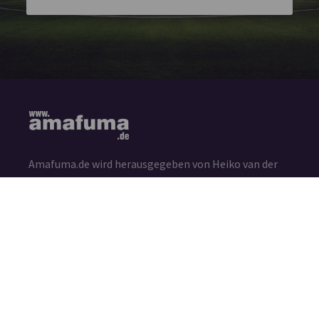
Amafuma.de wird herausgegeben von Heiko van der
Velden und ist ein offiziell eingetragens Magazin bei
der Deutschen Nationalbibliothek in Frankfurt am
Main (ISSN 2625-7807)
Die durch die Seitenbetreiber erstellten Inhalte und
Werke auf diesen Seiten unterliegen dem deutschen
Urheberrecht. Die Vervielfältigung, Bearbeitung,
Verbreitung und jede Art der Verwertung außerhalb