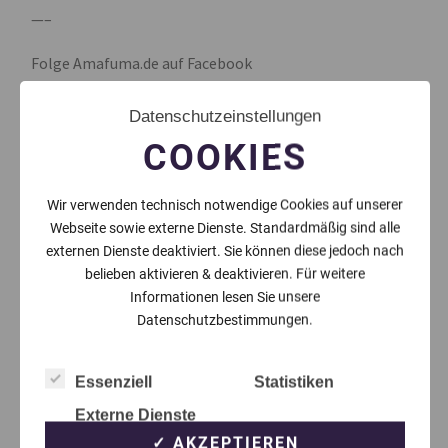
—–
Folge Amafuma.de auf Facebook
>>
https://www.facebook.com/amafumade
Datenschutzeinstellungen
Folge Amafuma.de auf Instagram mit @amafuma.de
COOKIES
Wir verwenden technisch notwendige Cookies auf unserer
LETZTER BEITRAG
NÄCHSTER BEITRAG
Webseite sowie externe Dienste. Standardmäßig sind alle
externen Dienste deaktiviert. Sie können diese jedoch nach
belieben aktivieren & deaktivieren. Für weitere
Informationen lesen Sie unsere
Datenschutzbestimmungen.
Essenziell
Statistiken
Externe Dienste
✓ AKZEPTIEREN