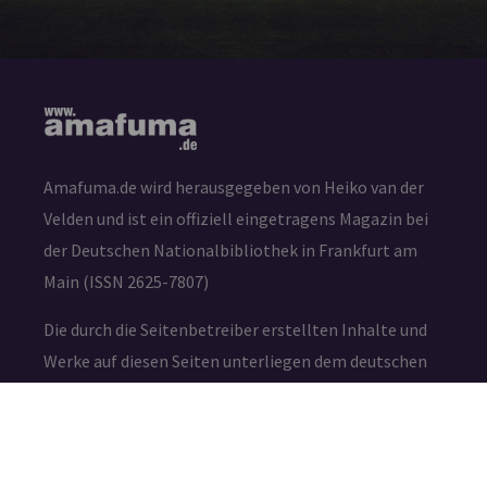
Amafuma.de wird herausgegeben von Heiko van der
Velden und ist ein offiziell eingetragens Magazin bei
der Deutschen Nationalbibliothek in Frankfurt am
Main (ISSN 2625-7807)
Die durch die Seitenbetreiber erstellten Inhalte und
Werke auf diesen Seiten unterliegen dem deutschen
Urheberrecht. Die Vervielfältigung, Bearbeitung,
Verbreitung und jede Art der Verwertung außerhalb
der Grenzen des Urheberrechtes bedürfen der
schriftlichen Zustimmung des jeweiligen Autors bzw.