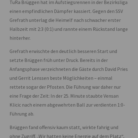
TuRa Brüggen hat im Aufstiegsrennen in der Bezirksliga
einen empfindlichen Dämpfer kassiert. Gegen den SSV
Grefrath unterlag die Heimelf nach schwacher erster
Halbzeit mit 2:3 (0:1) und rannte einem Rückstand lange
hinterher.
Grefrath erwischte den deutlich besseren Start und
setzte Brüggen früh unter Druck. Bereits in der
Anfangsphase verzeichneten die Gäste durch David Pries
und Gerrit Lenssen beste Möglichkeiten – einmal
rettete sogar der Pfosten. Die Führung war daher nur
eine Frage der Zeit: In der 25. Minute staubte Vensan
Klicic nach einem abgewehrten Ball zur verdienten 1:0-
Führung ab.
Brüggen fand offensiv kaum statt, wirkte fahrig und
ohne Zugriff. „Wir hatten keine Energie auf dem Platz“,