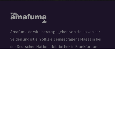
Amafuma.de wird herausgegeben von Heiko van der
Velden und ist ein offiziell eingetragens Magazin bei
der Deutschen Nationalbibliothek in Frankfurt am
Main (ISSN 2625-7807)
Die durch die Seitenbetreiber erstellten Inhalte und
Werke auf diesen Seiten unterliegen dem deutschen
Urheberrecht. Die Vervielfältigung, Bearbeitung,
Verbreitung und jede Art der Verwertung außerhalb
der Grenzen des Urheberrechtes bedürfen der
schriftlichen Zustimmung des jeweiligen Autors bzw.
Erstellers.