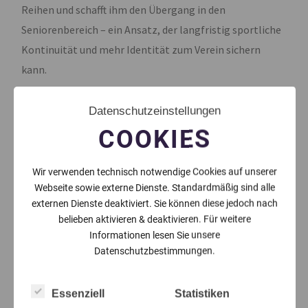
Reihen und schafft ihm den Übergang in den
Seniorenbereich – ein Ansatz, der langfristig sportliche
Kontinuität und mehr Identität zum Verein sichern
kann.
—–
Datenschutzeinstellungen
Folge Amafuma.de auf Facebook
COOKIES
>>
https://www.facebook.com/amafumade
Wir verwenden technisch notwendige Cookies auf unserer
Folge Amafuma.de auf Instagram mit @amafuma.de
Webseite sowie externe Dienste. Standardmäßig sind alle
externen Dienste deaktiviert. Sie können diese jedoch nach
belieben aktivieren & deaktivieren. Für weitere
LETZTER BEITRAG
Informationen lesen Sie unsere
Datenschutzbestimmungen.
Essenziell
Statistiken