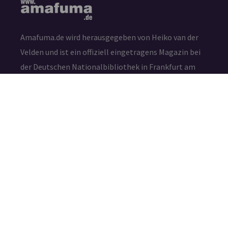
Amafuma.de wird herausgegeben von Heiko van der
Velden und ist ein offiziell eingetragens Magazin bei
der Deutschen Nationalbibliothek in Frankfurt am
Main (ISSN 2625-7807)
Die durch die Seitenbetreiber erstellten Inhalte und
Werke auf diesen Seiten unterliegen dem deutschen
Urheberrecht. Die Vervielfältigung, Bearbeitung,
Verbreitung und jede Art der Verwertung außerhalb
der Grenzen des Urheberrechtes bedürfen der
schriftlichen Zustimmung des jeweiligen Autors bzw.
Erstellers.
IMPRESSUM
DATENSCHUTZ