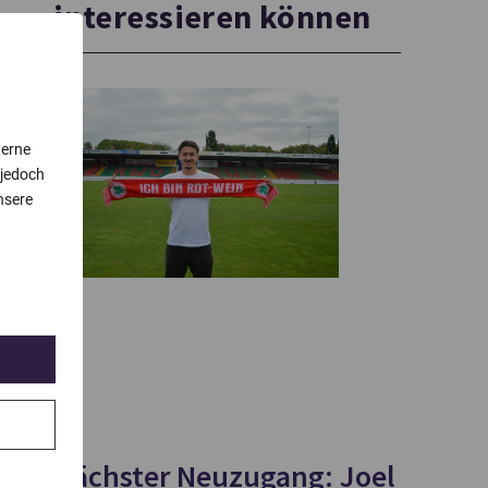
interessieren können
terne
 jedoch
nsere
Nächster Neuzugang: Joel