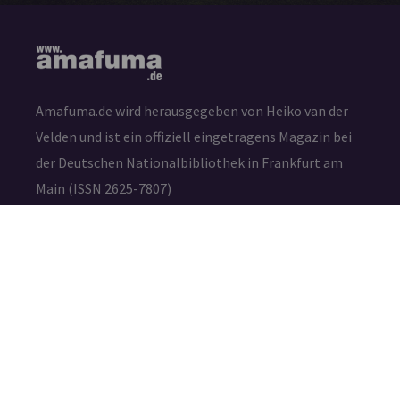
Amafuma.de wird herausgegeben von Heiko van der
Velden und ist ein offiziell eingetragens Magazin bei
der Deutschen Nationalbibliothek in Frankfurt am
Main (ISSN 2625-7807)
Die durch die Seitenbetreiber erstellten Inhalte und
Werke auf diesen Seiten unterliegen dem deutschen
Urheberrecht. Die Vervielfältigung, Bearbeitung,
Verbreitung und jede Art der Verwertung außerhalb
der Grenzen des Urheberrechtes bedürfen der
schriftlichen Zustimmung des jeweiligen Autors bzw.
Erstellers.