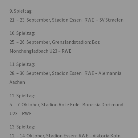
9. Spieltag:
21. – 23. September, Stadion Essen: RWE – SV Straelen
10. Spieltag:
25. – 26. September, Grenzlandstadion: Bor.
Mönchengladbach U23 – RWE
11. Spieltag:
28. – 30. September, Stadion Essen: RWE – Alemannia
Aachen
12. Spieltag:
5. – 7. Oktober, Stadion Rote Erde: Borussia Dortmund
U23 – RWE
13. Spieltag:
12. – 14. Oktober, Stadion Essen: RWE – Viktoria Köln