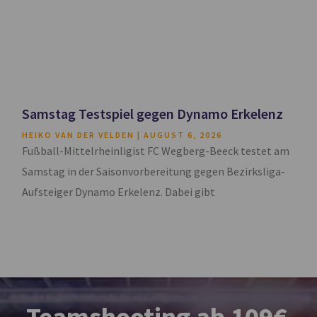
Samstag Testspiel gegen Dynamo Erkelenz
HEIKO VAN DER VELDEN
AUGUST 6, 2026
Fußball-Mittelrheinligist FC Wegberg-Beeck testet am
Samstag in der Saisonvorbereitung gegen Bezirksliga-
Aufsteiger Dynamo Erkelenz. Dabei gibt
Teamshooting ab 109€