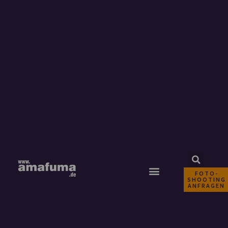
FOTO-
SHOOTING
ANFRAGEN