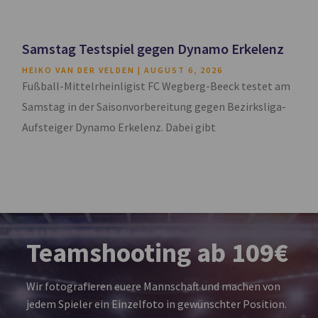
Samstag Testspiel gegen Dynamo Erkelenz
HEIKO VAN DER VELDEN
AUGUST 6, 2026
Fußball-Mittelrheinligist FC Wegberg-Beeck testet am
Samstag in der Saisonvorbereitung gegen Bezirksliga-
Aufsteiger Dynamo Erkelenz. Dabei gibt
Teamshooting ab 109€
Wir fotografieren euere Mannschaft und machen von
jedem Spieler ein Einzelfoto in gewünschter Position.