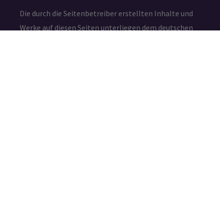
Die durch die Seitenbetreiber erstellten Inhalte und
Werke auf diesen Seiten unterliegen dem deutschen
Urheberrecht. Die Vervielfältigung, Bearbeitung,
Verbreitung und jede Art der Verwertung außerhalb
der Grenzen des Urheberrechtes bedürfen der
schriftlichen Zustimmung des jeweiligen Autors bzw.
Erstellers.
IMPRESSUM
DATENSCHUTZ
©2026 – Amafuma.de – Alle Rechte vorbehalten.