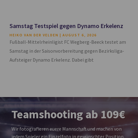
Samstag Testspiel gegen Dynamo Erkelenz
HEIKO VAN DER VELDEN
AUGUST 6, 2026
Fußball-Mittelrheinligist FC Wegberg-Beeck testet am
Samstag in der Saisonvorbereitung gegen Bezirksliga-
Aufsteiger Dynamo Erkelenz. Dabei gibt
Teamshooting ab 109€
Wir fotografieren euere Mannschaft und machen von
jedem Spieler ein Einzelfoto in gewünschter Position.