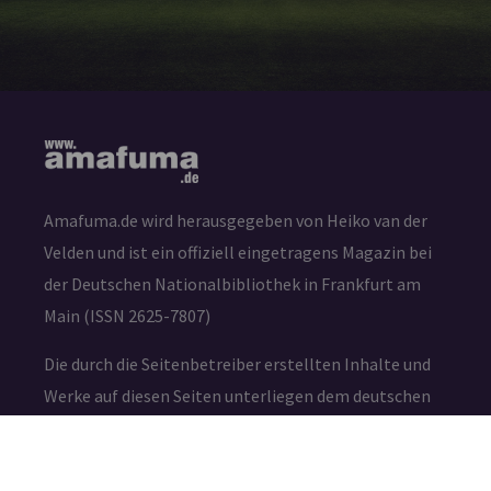
Amafuma.de wird herausgegeben von Heiko van der
Velden und ist ein offiziell eingetragens Magazin bei
der Deutschen Nationalbibliothek in Frankfurt am
Main (ISSN 2625-7807)
Die durch die Seitenbetreiber erstellten Inhalte und
Werke auf diesen Seiten unterliegen dem deutschen
Urheberrecht. Die Vervielfältigung, Bearbeitung,
Verbreitung und jede Art der Verwertung außerhalb
der Grenzen des Urheberrechtes bedürfen der