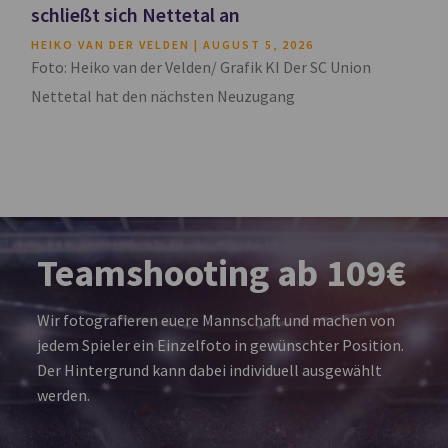
schließt sich Nettetal an
HEIKO VAN DER VELDEN
AUGUST 5, 2026
Foto: Heiko van der Velden/ Grafik KI Der SC Union
Nettetal hat den nächsten Neuzugang
Teamshooting ab 109€
Wir fotografieren euere Mannschaft und machen von
jedem Spieler ein Einzelfoto in gewünschter Position.
Der Hintergrund kann dabei individuell ausgewählt
werden.