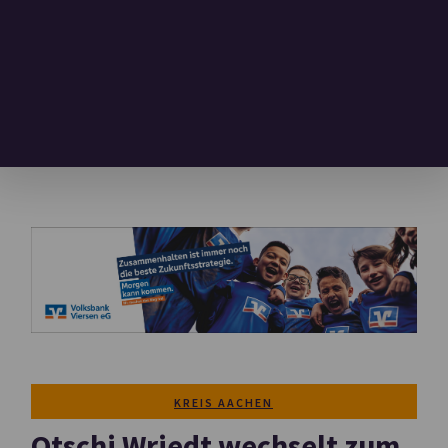
KREIS AACHEN
Otschi Wriedt wechselt zum