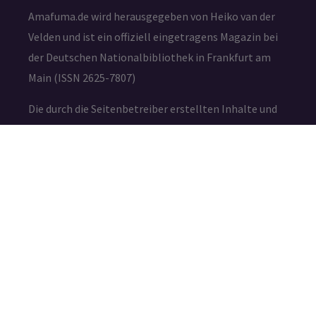
Amafuma.de wird herausgegeben von Heiko van der
Velden und ist ein offiziell eingetragens Magazin bei
der Deutschen Nationalbibliothek in Frankfurt am
Main (ISSN 2625-7807)
Die durch die Seitenbetreiber erstellten Inhalte und
Werke auf diesen Seiten unterliegen dem deutschen
Urheberrecht. Die Vervielfältigung, Bearbeitung,
Verbreitung und jede Art der Verwertung außerhalb
der Grenzen des Urheberrechtes bedürfen der
schriftlichen Zustimmung des jeweiligen Autors bzw.
Erstellers.
IMPRESSUM
DATENSCHUTZ