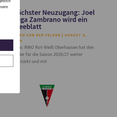
 jedoch
nsere
Nächster Neuzugang: Joel
Vega Zambrano wird ein
Kleeblatt
HEIKO VAN DER VELDEN
AUGUST 6,
2026
Foto: RWO Rot-Weiß Oberhausen hat den
Kader für die Saison 2026/27 weiter
verstärkt und mit