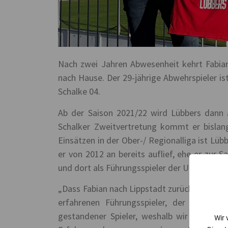
Nach zwei Jahren Abwesenheit kehrt Fabia
nach Hause. Der 29-jährige Abwehrspieler is
Schalke 04.
Ab der Saison 2021/22 wird Lübbers dann a
Schalker Zweitvertretung kommt er bislang
Einsätzen in der Ober-/ Regionalliga ist Lüb
er von 2012 an bereits auflief, ehe er zur
und dort als Führungsspieler der U23 fungier
„Dass Fabian nach Lippstadt zurückkehrt, is
erfahrenen Führungsspieler, der sich zu
gestandener Spieler, weshalb wir ihn auch 
Wir 