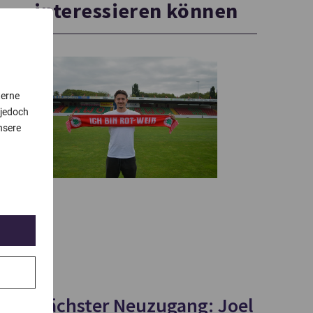
interessieren können
terne
 jedoch
nsere
Nächster Neuzugang: Joel