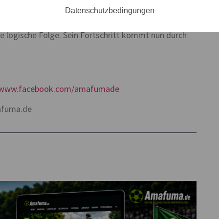
tets das Vertrauen. Das hat bei ihm dazu geführt, dass
Datenschutzbedingungen
tifizieren konnte und das nicht mehr vermissen
e logische Folge. Sein Fortschritt kommt nun durch
//www.facebook.com/amafumade
afuma.de