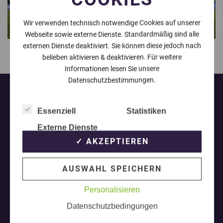
Wir verwenden technisch notwendige Cookies auf unserer
Webseite sowie externe Dienste. Standardmäßig sind alle
externen Dienste deaktiviert. Sie können diese jedoch nach
belieben aktivieren & deaktivieren. Für weitere
NÄCHSTE »
Informationen lesen Sie unsere
Datenschutzbestimmungen.
Essenziell
Statistiken
Externe Dienste
Amafuma.de wird herausgegeben von Heiko van der
✓ AKZEPTIEREN
Velden und ist ein offiziell eingetragens Magazin bei
der Deutschen Nationalbibliothek in Frankfurt am
AUSWAHL SPEICHERN
Main (ISSN 2625-7807)
Personalisieren
Die durch die Seitenbetreiber erstellten Inhalte und
Datenschutzbedingungen
Werke auf diesen Seiten unterliegen dem deutschen